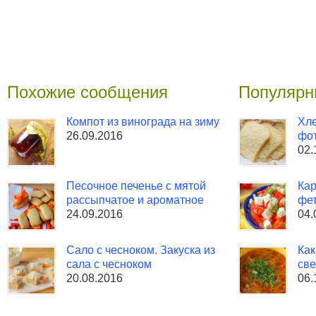
Похожие сообщения
Популярн
Компот из винограда на зиму
Хле
26.09.2016
фо
02.
Песочное печенье с мятой
Кар
рассыпчатое и ароматное
фет
24.09.2016
04.
Сало с чесноком. Закуска из
Как
сала с чесноком
све
20.08.2016
06.