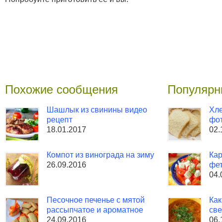
Похожие сообщения
Популярн
Шашлык из свинины видео
Хле
рецепт
фо
18.01.2017
02.
Компот из винограда на зиму
Кар
26.09.2016
фет
04.
Песочное печенье с мятой
Как
рассыпчатое и ароматное
све
24.09.2016
06.